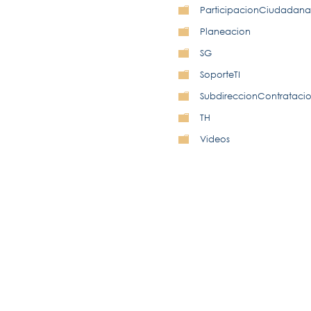
ParticipacionCiudadana
Planeacion
SG
SoporteTI
SubdireccionContrataci
TH
Videos