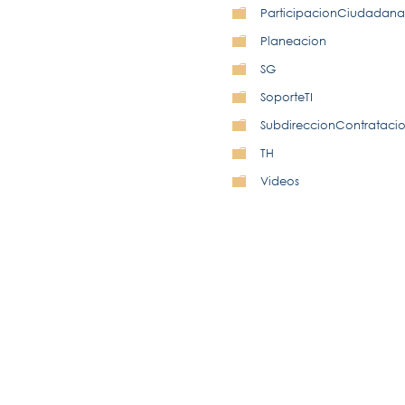
ParticipacionCiudadana
Planeacion
SG
SoporteTI
SubdireccionContrataci
TH
Videos